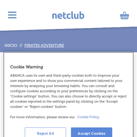
Toggle
navigation
INICIO
//
PIRATES ADVENTURE
Cookie Warning
ABANCA uses its own and third-party cookies both to improve your
user experience and to show you commercial content tailored to your
interests by analyzing your browsing habits. You can consult and
configure cookies according to your preferences by clicking on the
"Cookie settings" button. You can also choose to directly accept or reject
all cookies reported in the settings panel by clicking on the "Accept
cookies" or "Reject cookies" button.
For more information, please review our
Cookie Policy.
Reject All
Accept Cookies