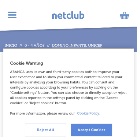
Toggle
navigation
INICIO
//
0 - 4 AÑOS
//
DOMINO INFANTIL UNICEF
Cookie Warning
ABANCA uses its own and third-party cookies both to improve your
user experience and to show you commercial content tailored to your
interests by analyzing your browsing habits. You can consult and
configure cookies according to your preferences by clicking on the
"Cookie settings" button. You can also choose to directly accept or reject
all cookies reported in the settings panel by clicking on the "Accept
cookies" or "Reject cookies" button.
For more information, please review our
Cookie Policy.
Reject All
Accept Cookies